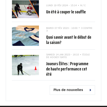
LUNDI 19 FÉV 2024 - 15:14
N / C
Un été à couper le souffle
MARDI 07 FÉV 2023 - 10:00
3 CONTRE
3
Quoi savoir avant le début de
la saison?
SAMEDI 14 JAN 2023 - 16:10
ÉCOLE
DE HOCKEY ISATIS
Joueurs Élites : Programme
de haute performance cet
été
Plus de nouvelles